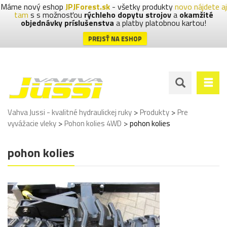
Máme nový eshop
JPJForest.sk
- všetky produkty
novo nájdete aj
tam
s s možnosťou
rýchleho dopytu strojov
a
okamžité
objednávky príslušenstva
a platby platobnou kartou!
PREJSŤ NA ESHOP
>
>
Vahva Jussi - kvalitné hydraulickej ruky
Produkty
Pre
>
>
vyvážacie vleky
Pohon kolies 4WD
pohon kolies
pohon kolies