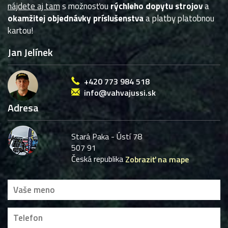
nájdete aj tam
s možnosťou
rýchleho dopytu strojov
a
okamžitej objednávky príslušenstva
a platby platobnou
kartou!
Jan Jelínek
+420 773 984 518
info@vahvajussi.sk
Adresa
Stará Paka - Ústí 78
507 91
Česká republika
Zobraziť na mape