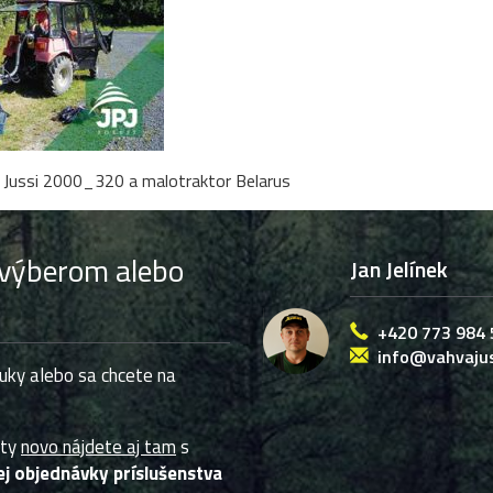
 Jussi 2000_320 a malotraktor Belarus
 výberom alebo
Jan Jelínek
+420 773 984 
info@vahvajus
uky alebo sa chcete na
kty
novo nájdete aj tam
s
j objednávky príslušenstva