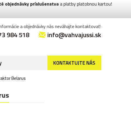
té objednávky príslušenstva
a platby platobnou kartou!
informácie a objednávky nás neváhajte kontaktovať:
73 984 518
info@vahvajussi.sk
y
KONTAKTUJTE NÁS
aktor Belarus
rus