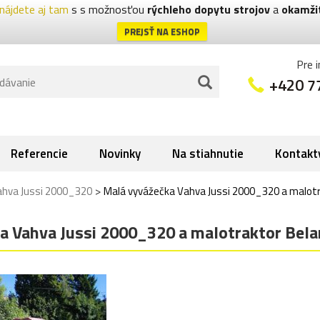
nájdete aj tam
s s možnosťou
rýchleho dopytu strojov
a
okamži
PREJSŤ NA ESHOP
Pre 
+420 7
Referencie
Novinky
Na stiahnutie
Kontakt
>
ahva Jussi 2000_320
Malá vyvážečka Vahva Jussi 2000_320 a malotr
a Vahva Jussi 2000_320 a malotraktor Bela