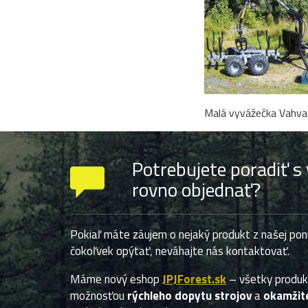
Malá vyvážečka Vahva
Potrebujete poradiť s
rovno objednať?
Pokiaľ máte záujem o nejaký produkt z našej pon
čokoľvek opýtať, neváhajte nás kontaktovať.
Máme nový eshop
JPJForest.sk
– všetky produ
možnosťou
rýchleho dopytu strojov
a
okamžite